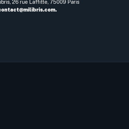
Libris, 26 rue Laffitte, 75009 Paris
contact@milibris.com.
LINKS
Why miLibris?
Our Offers